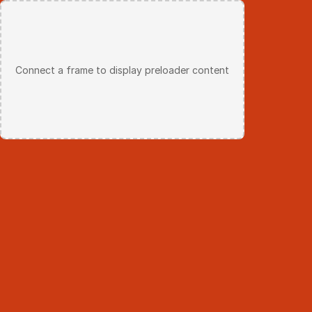
IG
LI
E-MAIL
Connect a frame to display preloader content